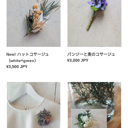
コ
と
サ
実
ー
の
ジ
コ
ュ
サ
（white×green）
ー
ジ
ュ
New! ハットコサージュ
パンジーと実のコサージュ
常
¥3,000 JPY
（white×green）
规
常
¥3,500 JPY
价
规
格
价
紫
格
白
ア
バ
ジ
ラ
サ
と
イ
グ
の
リ
コ
ー