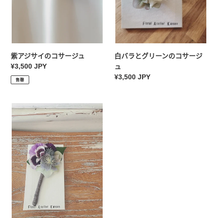
サ
ン
ー
の
ジ
コ
ュ
サ
ー
ジ
紫アジサイのコサージュ
白バラとグリーンのコサージ
ュ
常
¥3,500 JPY
ュ
规
常
¥3,500 JPY
售罄
价
规
格
价
紫
格
パ
ン
ジ
ー
の
コ
サ
ー
ジ
ュ