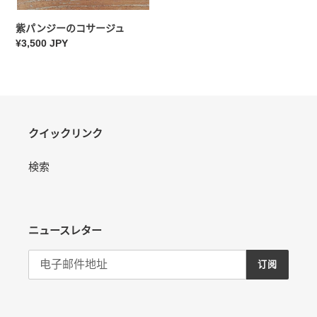
紫パンジーのコサージュ
常
¥3,500 JPY
规
价
格
クイックリンク
検索
ニュースレター
订阅