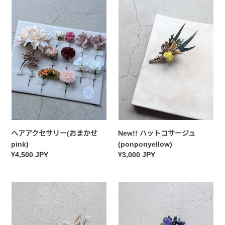
ア
ハ
ア
ッ
ク
ト
セ
コ
サ
サ
リ
ー
ー
ジ
(お
ュ
ま
(ponponyellow)
か
せ
pink)
ヘアアクセサリー(おまかせ
New!! ハットコサージュ
pink)
(ponponyellow)
常
¥4,500 JPY
常
¥3,000 JPY
规
规
价
价
New!
格
パ
格
ハ
ン
ッ
ジ
ト
ー