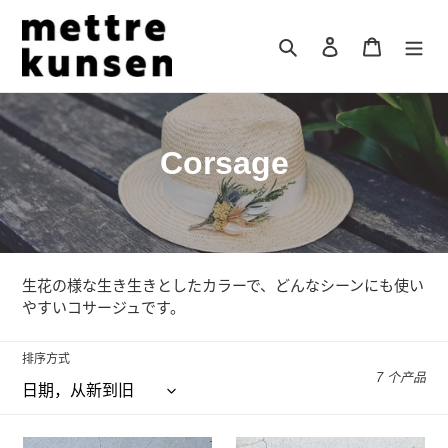
跳
到
搜索
登录
购物车
内
容
收
Corsage
藏
:
生花の様な生き生きとしたカラーで、どんなシーンにも使い
やすいコサージュです。
排序方式
7 个产品
ヘ
New!!